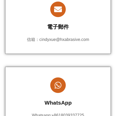
電子郵件
信箱：
cindyxue@hxabrasive.com
WhatsApp
Whatsapp:+8618039337725