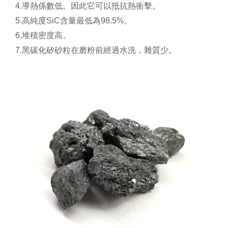
4.導熱係數低。因此它可以抵抗熱衝擊。
5.高純度SiC含量最低為98.5%。
6.堆積密度高。
7.黑碳化矽砂粒在磨粉前經過水洗，雜質少。