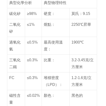
典型化學分析
典型物理特性
碳化矽
≥98%
硬度：
莫氏：9.15
二氧化
≤1%
熔點：
2250℃昇華
矽
過氧化
≤0.5%
最高使用溫
1900℃
氫
度：
三氧化
≤0.3%
比重：
3.2-3.45克/立
二鐵
方厘米
FC
≤0.3%
堆積密度
1.2-1.6克/立
（LPD）：
方厘米
磁性含
≤0.02%
顏色：
黑色的
量