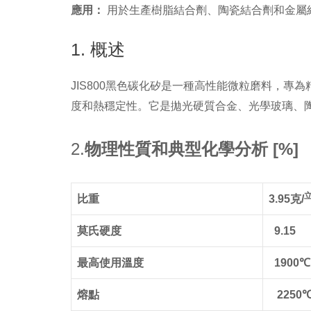
應用：
用於生產樹脂結合劑、陶瓷結合劑和金屬
1. 概述
JIS800黑色碳化矽是一種高性能微粒磨料，專
度和熱穩定性。它是拋光硬質合金、光學玻璃、
2.
物理性質和典型化學分析 [%]
比重
3.95克/
莫氏硬度
9.15
最高使用溫度
1900℃
熔點
2250