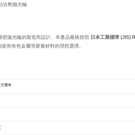
結合劑拋光輪
為精密拋光輪的製造而設計。本產品嚴格按照
日本工業標準 (JIS) R
陶瓷和有色金屬等硬脆材料的理想選擇。
立方厘米
℃