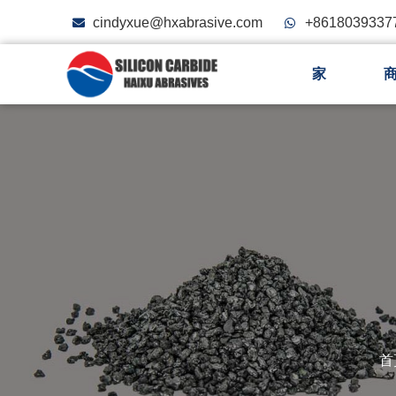
cindyxue@hxabrasive.com
+8618039337
家
首