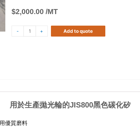
$
2,000.00
/MT
-
+
Add to quote
用於生產拋光輪的JIS800黑色碳化矽
造用優質磨料