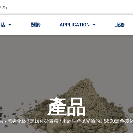
725
商店
關於
APPLICATION
服務
產品
頁
/
黑碳化矽
/
黑碳化矽微粉
/ 用於生產拋光輪的JIS800黑色碳