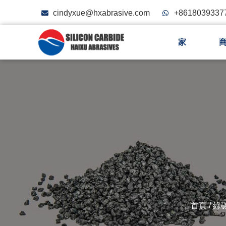
cindyxue@hxabrasive.com
+8618039337
家
首頁
/
綠