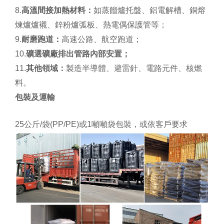
8.
高溫間接加熱材料：
如蒸餾爐托盤、鋁電解槽、銅熔
煉爐爐襯、鋅粉爐弧板、熱電偶保護管等；
9.
耐磨跑道：
高速公路、航空跑道；
10.
礦選礦廠排出管路內部安置；
11.
其他領域：
製造半導體、避雷針、電路元件、核燃
料。
包裝及運輸
25公斤/袋(PP/PE)或1噸噸袋包裝，或依客戶要求