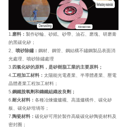
1.
磨料：
製作砂輪、砂紙、砂帶、油石、磨塊、研磨膏
的黑碳化矽；
2、
噴砂除鏽：
鋼材、鋼管、鋼結構不鏽鋼製品表面消
光處理、噴砂除鏽處理
3.
四氯化矽的原料，是矽樹脂工業的主要原料；
4.
工程加工材料：
太陽能光電產業、半導體產業、壓電
晶體產業工程加工材料；
5.
鋼鐵脫氧劑和鑄鐵組織改良劑；
6.
耐火材料：
各種冶煉爐爐襯、高溫爐構件、碳化矽
板、碳化矽坩堝等；
7.
陶瓷材料：
碳化矽可用於製作高級碳化矽陶瓷材料及
密封圈；