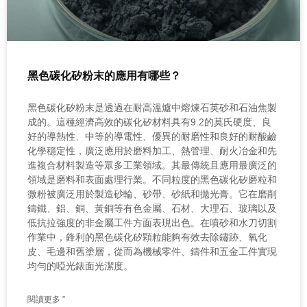
黑色碳化矽粉末的應用有哪些？
黑色碳化矽粉末是透過在耐高溫爐中熔煉石英砂和石油焦製
成的。這種經濟高效的碳化矽材料具有9.2的莫氏硬度、良
好的導熱性、中等的導電性、優異的耐磨性和良好的耐酸鹼
化學穩定性，廣泛應用於磨料加工、熱管理、耐火冶金和先
進複合材料製造等眾多工業領域。其最傳統且應用最廣泛的
領域是磨料和表面處理行業。不同粒度的黑色碳化矽磨粒和
微粉被廣泛用於製造砂輪、砂帶、砂紙和拋光膏。它在磨削
鑄鐵、鋁、銅、黃銅等有色金屬、石材、大理石、玻璃以及
低抗拉強度的非金屬工件方面表現出色。在噴砂和水刀切割
作業中，鋒利的黑色碳化矽顆粒能夠有效去除鏽跡、氧化
皮、毛邊和舊塗層，從而為機械零件、鑄件和五金工件實現
均勻的啞光錶面光潔度。
閱讀更多 ”