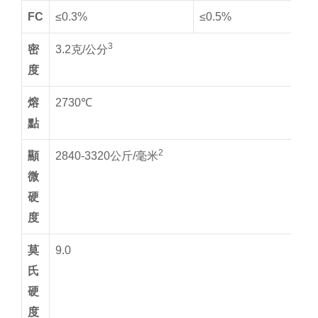
FC
≤0.3%
≤0.5%
3
密
3.2克/公分
度
熔
2730℃
點
2
顯
2840-3320公斤/毫米
微
硬
度
莫
9.0
氏
硬
度