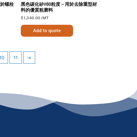
用於螺栓
黑色碳化矽#80粒度－用於去除重型材
料的優質粗磨料
$
1,340.00
/MT
Add to quote
10
11
→