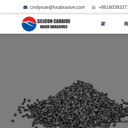
cindyxue@hxabrasive.com
+8618039337
家