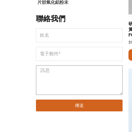
片狀氧化鋁粉末
聯絡我們
黃
F
$
傳送