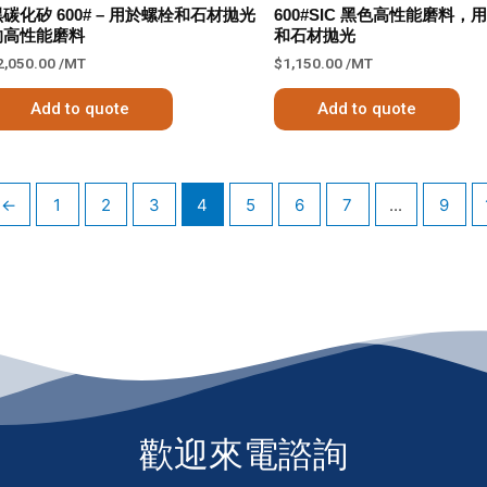
碳化矽 600# – 用於螺栓和石材拋光
600#SIC 黑色高性能磨料，
的高性能磨料
和石材拋光
2,050.00
/MT
$
1,150.00
/MT
Add to quote
Add to quote
←
1
2
3
4
5
6
7
...
9
歡迎來電諮詢