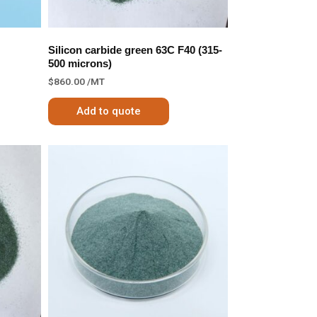
Silicon carbide green 63C F40 (315-
500 microns)
$
860.00
/MT
Add to quote