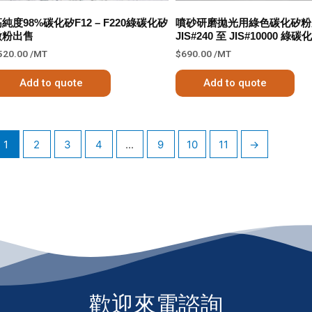
純度98%碳化矽F12 – F220綠碳化矽
噴砂研磨拋光用綠色碳化矽粉
微粉出售
JIS#240 至 JIS#10000 綠碳
520.00
/MT
$
690.00
/MT
Add to quote
Add to quote
1
2
3
4
...
9
10
11
→
歡迎來電諮詢