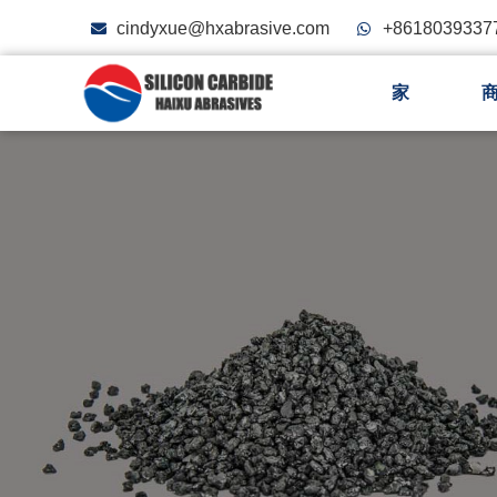
cindyxue@hxabrasive.com
+8618039337
家