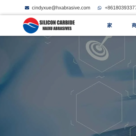
cindyxue@hxabrasive.com
+8618039337
家