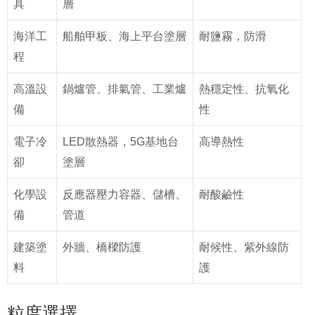
具
層
海洋工
船舶甲板、海上平台塗層
耐鹽霧，防滑
程
高溫設
鍋爐管、排氣管、工業爐
熱穩定性、抗氧化
備
性
電子冷
LED散熱器，5G基地台
高導熱性
卻
塗層
化學設
反應器壓力容器、儲槽、
耐酸鹼性
備
管道
建築塗
外牆、橋樑防護
耐候性、紫外線防
料
護
粒度選擇