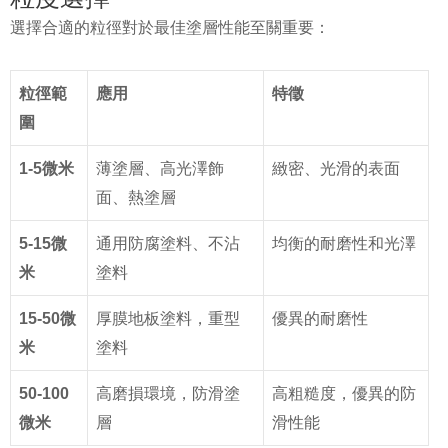
選擇合適的粒徑對於最佳塗層性能至關重要：
粒徑範
應用
特徵
圍
1-5微米
薄塗層、高光澤飾
緻密、光滑的表面
面、熱塗層
5-15微
通用防腐塗料、不沾
均衡的耐磨性和光澤
米
塗料
15-50微
厚膜地板塗料，重型
優異的耐磨性
米
塗料
50-100
高磨損環境，防滑塗
高粗糙度，優異的防
微米
層
滑性能