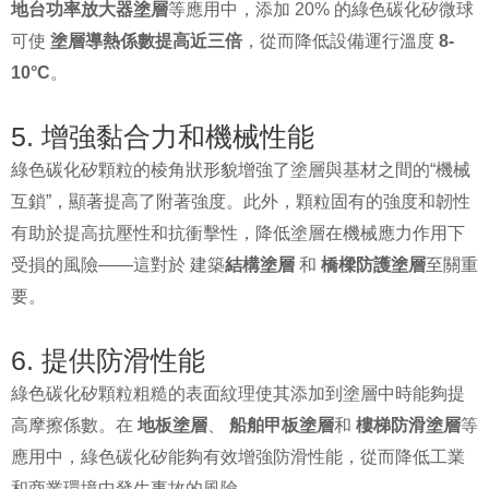
地台功率放大器塗層
等應用中，添加 20% 的綠色碳化矽微球
可使
塗層導熱係數提高近三倍
，從而降低設備運行溫度
8-
10°C
。
5. 增強黏合力和機械性能
綠色碳化矽顆粒的棱角狀形貌增強了塗層與基材之間的“機械
互鎖”，顯著提高了附著強度。此外，顆粒固有的強度和韌性
有助於提高抗壓性和抗衝擊性，降低塗層在機械應力作用下
受損的風險——這對於 建築
結構塗層
和
橋樑防護塗層
至關重
要。
6. 提供防滑性能
綠色碳化矽顆粒粗糙的表面紋理使其添加到塗層中時能夠提
高摩擦係數。在
地板塗層
、
船舶甲板塗層
和
樓梯防滑塗層
等
應用中，綠色碳化矽能夠有效增強防滑性能，從而降低工業
和商業環境中發生事故的風險。