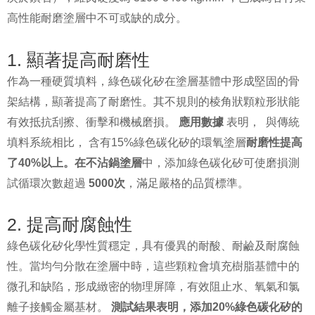
高性能耐磨塗層中不可或缺的成分。
1. 顯著提高耐磨性
作為一種硬質填料，綠色碳化矽在塗層基體中形成堅固的骨
架結構，顯著提高了耐磨性。其不規則的棱角狀顆粒形狀能
有效抵抗刮擦、衝擊和機械磨損。
應用數據
表明，
與傳統
填料系統相比， 含有15%綠色碳化矽的環氧塗層
耐磨性提高
了40%以上。在
不沾鍋塗層
中，添加綠色碳化矽可使磨損測
試循環次數超過
5000次
，滿足嚴格的品質標準。
2. 提高耐腐蝕性
綠色碳化矽化學性質穩定，具有優異的耐酸、耐鹼及耐腐蝕
性。當均勻分散在塗層中時，這些顆粒會填充樹脂基體中的
微孔和缺陷，形成緻密的物理屏障，有效阻止水、氧氣和氯
離子接觸金屬基材。
測試結果表明，添加20%綠色碳化矽的