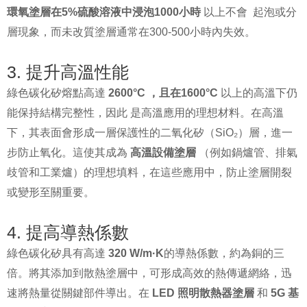
環氧塗層在5%硫酸溶液中浸泡
1000小時
以上不會
起泡或分
層現象，而未改質塗層通常在300-500小時內失效。
3. 提升高溫性能
綠色碳化矽熔點高達
2600°C ，且在
1600°C
以上的高溫下仍
能保持結構完整性，因此
是高溫應用的理想材料。在高溫
下，其表面會形成一層保護性的二氧化矽（SiO₂）層，進一
步防止氧化。這使其成為
高溫設備塗層
（例如鍋爐管、排氣
歧管和工業爐）的理想填料，在這些應用中，防止塗層開裂
或變形至關重要。
4. 提高導熱係數
綠色碳化矽具有高達
320 W/m·K
的導熱係數，約為銅的三
倍。將其添加到散熱塗層中，可形成高效的熱傳遞網絡，迅
速將熱量從關鍵部件導出。在
LED 照明散熱器塗層
和
5G 基