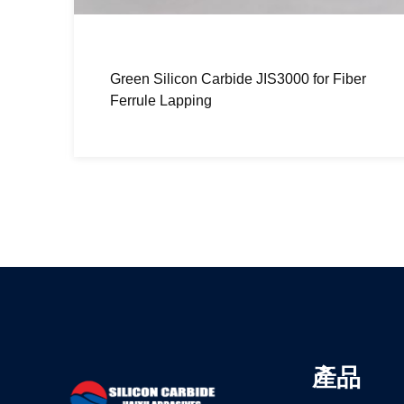
er
Black silicon carbide F90 F100 for
sandblasting
產品