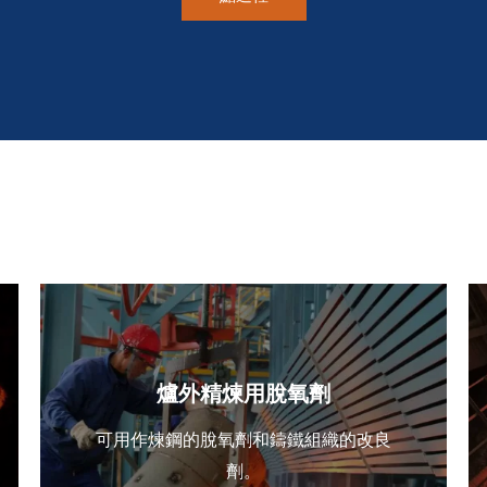
爐外精煉用脫氧劑
可用作煉鋼的脫氧劑和鑄鐵組織的改良
劑。