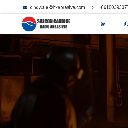
cindyxue@hxabrasive.com
+8618039337
家