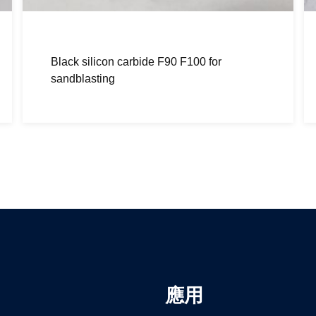
Green silicon carbide F90 F100 for
sandblasting
應用