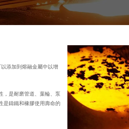
可以添加到熔融金屬中以增
性，是耐磨管道、葉輪、泵
性是鑄鐵和橡膠使用壽命的
。