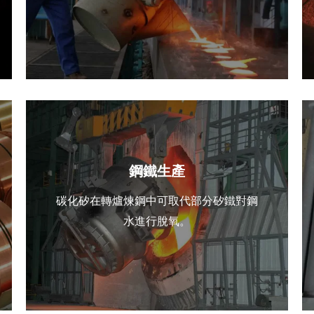
鋼鐵生產
碳化矽在轉爐煉鋼中可取代部分矽鐵對鋼
水進行脫氧。