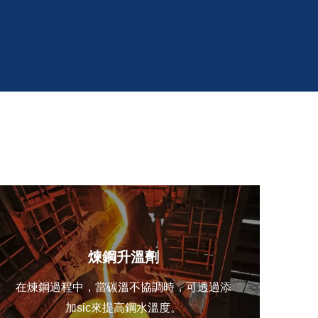
煉鋼升溫劑
在煉鋼過程中，當碳溫不協調時，可透過添
加sic來提高鋼水溫度。