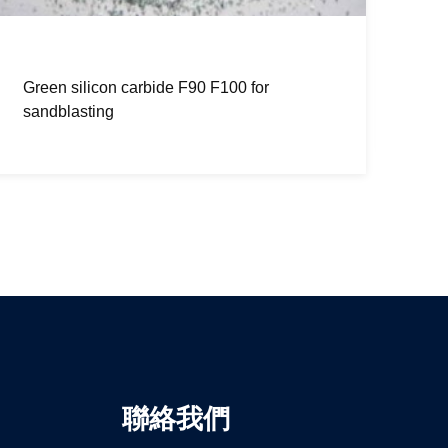
53C 54C 98% 黑色碳化矽
63
聯絡我們