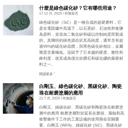
什麼是綠色碳化矽？它有哪些用途？
17 12 月, 2025
尚無留言
綠色碳化矽（SiC）是一種合成的超硬磨料，它
是在電阻爐中高溫下，以石英砂、石油焦和食鹽
為原料，並添加二氧化矽和碳以控制純度而製成
的。其獨特的綠色源自於其高純度，通常含有超
過99%的碳化矽晶體，與黑色碳化矽相比，金屬
雜質含量極低。這賦予了它卓越的硬度、脆性和
鋒利度，使其成為僅次於鑽石和碳化硼的最硬材
料之一。
閱讀更多 ”
白剛玉、綠色碳化矽、黑碳化矽、陶瓷
珠在耐磨塗層的應用
21 7 月, 2025
尚無留言
白剛玉、綠碳化矽、黑碳化矽和陶瓷珠在耐磨塗
層中的應用 耐磨塗層對於延長在磨損、腐蝕和高
衝擊條件下工作的工業設備的使用壽命至關重
要。白剛玉 (WFA)、綠碳化矽 (SiC)、黑碳化矽