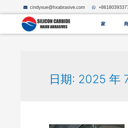
cindyxue@hxabrasive.com
+8618039337
家
日期: 2025 年 