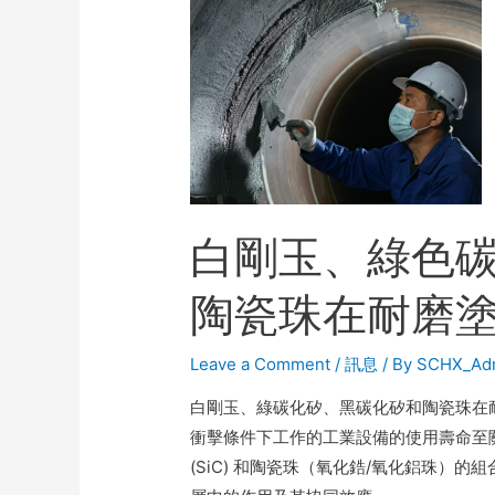
白剛玉、綠色
陶瓷珠在耐磨
Leave a Comment
/
訊息
/ By
SCHX_Ad
白剛玉、綠碳化矽、黑碳化矽和陶瓷珠在
衝擊條件下工作的工業設備的使用壽命至關重要
(SiC) 和陶瓷珠（氧化鋯/氧化鋁珠）